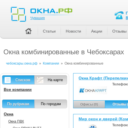
Чувашия
8
Чувашия
Статьи
Новости
Акции
Отзывы
Окна комбинированные в Чебоксарах
чебоксары.окна.рф
»
Компании
»
Окна комбинированные
Окна Крафт (Перепелкин
Списком
На карте
Телефон
Все компании
По рубрикам
По городам
Офисы (0)
Отзывы (
Окна
Мир окон и дверей (Ко
Окна ПВХ
Телефон