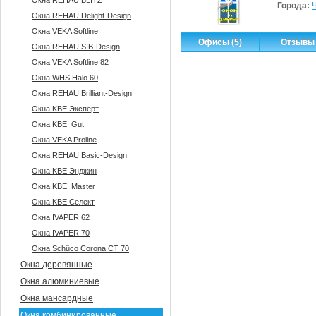
Окна REHAU BLITZ
Города:
Окна REHAU Delight-Design
Окна VEKA Softline
Офисы (5)
Отзывы 
Окна REHAU SIB-Design
Окна VEKA Softline 82
Окна WHS Halo 60
Окна REHAU Brilliant-Design
Окна KBE Эксперт
Окна KBE_Gut
Окна VEKA Proline
Окна REHAU Basic-Design
Окна KBE Энджин
Окна KBE_Master
Окна KBE Селект
Окна IVAPER 62
Окна IVAPER 70
Окна Sсhüco Corona CT 70
Окна деревянные
Окна алюминиевые
Окна мансардные
Окна комбинированные