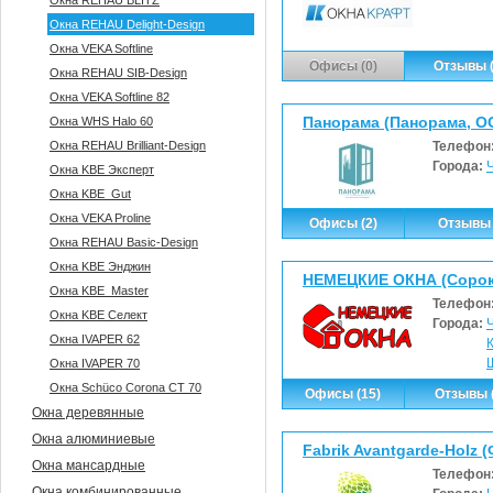
Окна REHAU BLITZ
Окна REHAU Delight-Design
Окна VEKA Softline
Офисы (0)
Отзывы (
Окна REHAU SIB-Design
Окна VEKA Softline 82
Панорама (Панорама, О
Окна WHS Halo 60
Окна REHAU Brilliant-Design
Телефон
Города:
Окна KBE Эксперт
Окна KBE_Gut
Окна VEKA Proline
Офисы (2)
Отзывы 
Окна REHAU Basic-Design
Окна KBE Энджин
НЕМЕЦКИЕ ОКНА (Сороки
Окна KBE_Master
Телефон
Окна KBE Селект
Города:
Окна IVAPER 62
Окна IVAPER 70
Окна Sсhüco Corona CT 70
Офисы (15)
Отзывы (
Окна деревянные
Окна алюминиевые
Fabrik Avantgarde-Holz
Окна мансардные
Телефон
Окна комбинированные