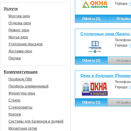
Города:
Услуги
Монтаж окон
Офисы (1)
Отзывы 
Отделка окон
Ремонт окон
Столичные окна (Бикос
Мытье окон
Телефон
Утепление фасадов
Города:
Доставка окон
Прочее
Офисы (2)
Отзывы 
Комплектующие
Окна в будущее (Пермал
Профили ПВХ
Телефон
Профиль алюминиевый
Города:
Фурнитура окна
Стекло
Офисы (1)
Отзывы 
Стеклопакеты
Крепеж
Системы для балконов и лоджий
Москитные сетки