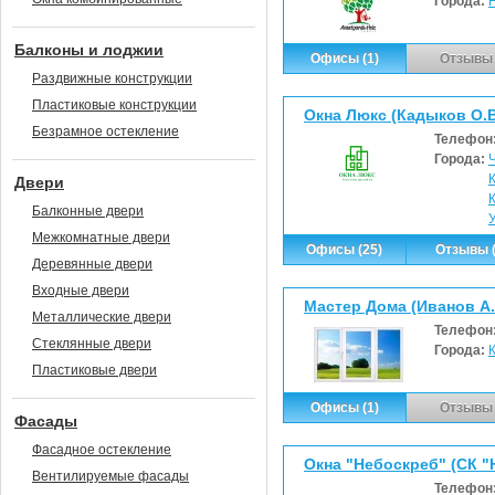
Города:
Балконы и лоджии
Офисы (1)
Отзывы 
Раздвижные конструкции
Пластиковые конструкции
Окна Люкс (Кадыков О.В
Безрамное остекление
Телефон
Города:
Двери
Балконные двери
Межкомнатные двери
Офисы (25)
Отзывы (
Деревянные двери
Входные двери
Мастер Дома (Иванов А.
Металлические двери
Телефон
Стеклянные двери
Города:
Пластиковые двери
Офисы (1)
Отзывы 
Фасады
Фасадное остекление
Окна "Небоскреб" (СК "
Вентилируемые фасады
Телефон