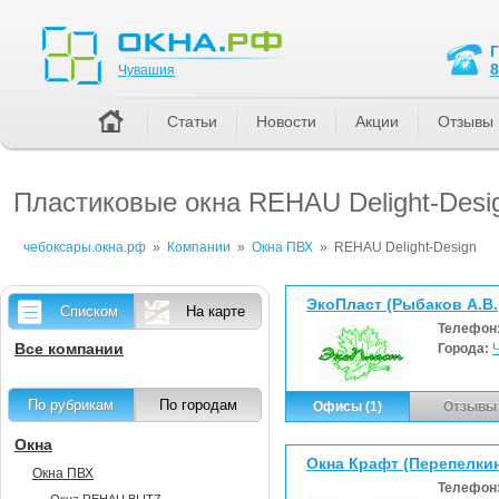
Чувашия
8
Чувашия
Статьи
Новости
Акции
Отзывы
Пластиковые окна REHAU Delight-Desi
чебоксары.окна.рф
»
Компании
»
Окна ПВХ
»
REHAU Delight-Design
ЭкоПласт (Рыбаков А.В.
Списком
На карте
Телефон
Все компании
Города:
По рубрикам
По городам
Офисы (1)
Отзывы 
Окна
Окна Крафт (Перепелкин
Окна ПВХ
Телефон