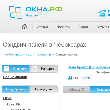
Чувашия
8
Чувашия
Статьи
Новости
Акции
Отзывы
Сэндвич-панели в Чебоксарах
чебоксары.окна.рф
»
Компании
»
Сэндвич-панели
Окна Крафт (Перепелкин
Списком
На карте
Телефон
Все компании
По рубрикам
По городам
Офисы (0)
Отзывы (
Окна
Окна ПВХ