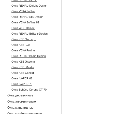
Окна REHAU BLITZ
Окна REHAU Delight-Design
Окна VEKA Softline
Окна REHAU SIB-Design
Окна VEKA Softline 82
Окна WHS Halo 60
Окна REHAU Brilliant-Design
Окна KBE Эксперт
Окна KBE_Gut
Окна VEKA Proline
Окна REHAU Basic-Design
Окна KBE Энджин
Окна KBE_Master
Окна KBE Селект
Окна IVAPER 62
Окна IVAPER 70
Окна Sсhüco Corona CT 70
Окна деревянные
Окна алюминиевые
Окна мансардные
Окна комбинированные