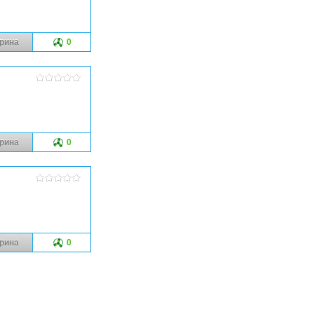
рина
0
рина
0
рина
0