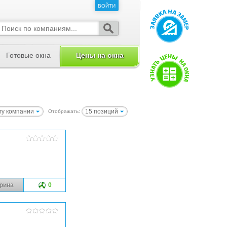
ВОЙТИ
ВОЙТИ
Готовые окна
Цены на окна
гу компании
15 позиций
Отображать:
рина
0