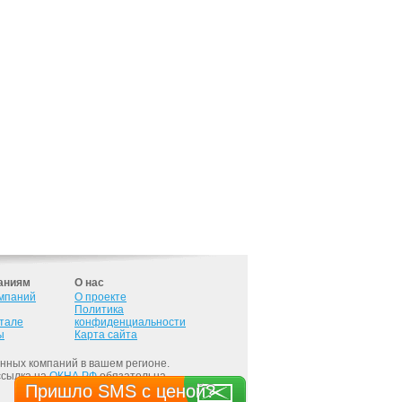
аниям
О нас
омпаний
О проекте
Политика
ртале
конфиденциальности
ы
Карта сайта
онных компаний в вашем регионе.
ссылка на
ОКНА.РФ
обязательна.
Пришло SMS с ценой?