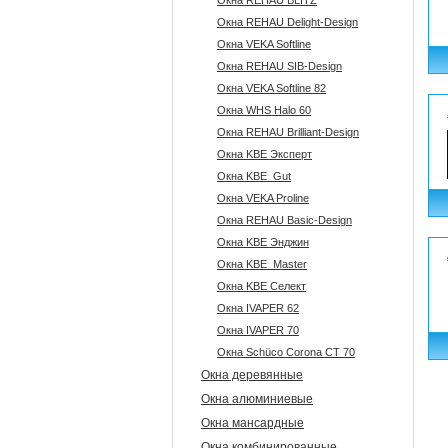
Окна REHAU BLITZ
Окна REHAU Delight-Design
Окна VEKA Softline
Окна REHAU SIB-Design
Окна VEKA Softline 82
Окна WHS Halo 60
Окна REHAU Brilliant-Design
Окна KBE Эксперт
Окна KBE_Gut
Окна VEKA Proline
Окна REHAU Basic-Design
Окна KBE Энджин
Окна KBE_Master
Окна KBE Селект
Окна IVAPER 62
Окна IVAPER 70
Окна Sсhüco Corona CT 70
Окна деревянные
Окна алюминиевые
Окна мансардные
Окна комбинированные