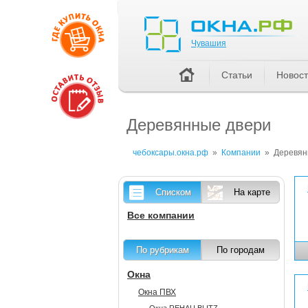
Чувашия
Чувашия
Статьи
Новос
Деревянные двери
чебоксары.окна.рф
»
Компании
»
Деревян
Списком
На карте
Все компании
По рубрикам
По городам
Окна
Окна ПВХ