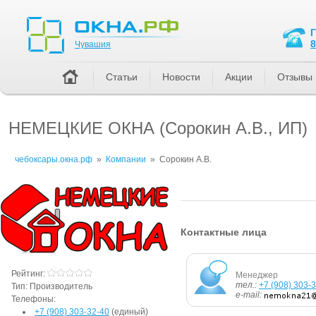
Чувашия
8
Чувашия
Статьи
Новости
Акции
Отзывы
НЕМЕЦКИЕ ОКНА (Сорокин А.В., ИП)
чебоксары.окна.рф
»
Компании
»
Сорокин А.В.
Контактные лица
Рейтинг:
Менеджер
тел.:
+7 (908) 303-
Тип:
Производитель
e-mail:
Телефоны:
+7 (908) 303-32-40
(единый)