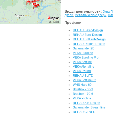
Виды деятельности:
Окна 
двери
,
Металлические двери
,
Пла
Профили
REHAU Basic-Design
REHAU Euro-Design
REHAU Brilliant-Design
REHAU Delight-Design
Salamander 2D
VEKA Euroline
VEKA Euroline Pro
VEKA Softline
VEKA Alphaline
VEKA Round
REHAU BLITZ
VEKA Softline 82
WHS Halo 60
Brusbox - 60-3
Brusbox - 70-6
VEKA Proline
REHAU SIB-Design
Salamander Streamline
REHAU GENEO